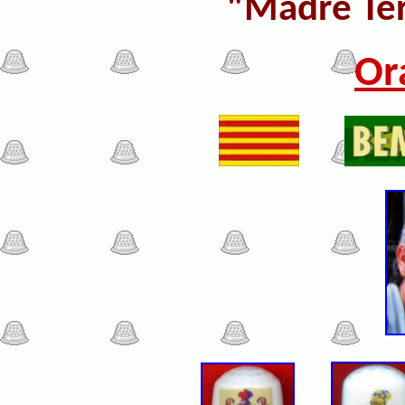
"
Madre Ter
Or