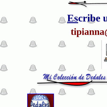
Es
cribe 
tipiann